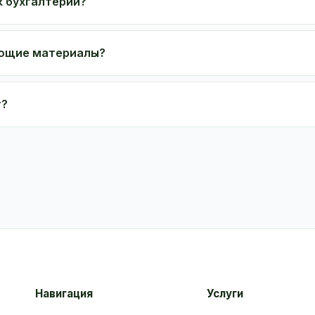
к бухгалтерии?
ающие материалы?
т?
Навигация
Услуги