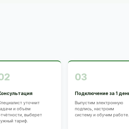
02
03
Консультация
Подключение за 1 ден
Специалист уточнит
Выпустим электронную
задачи и объём
подпись, настроим
отчётности, выберет
систему и обучим работе.
нужный тариф.