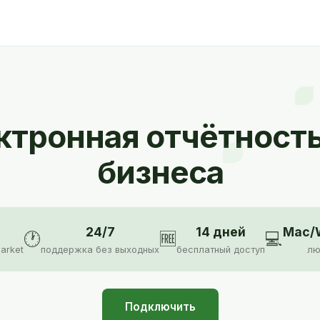
ктронная отчётность
бизнеса
24/7
14 дней
Mac/W
🕐
🆓
💻
arket
поддержка без выходных
бесплатный доступ
лю
Подключить