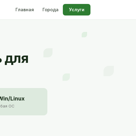
Главная
Города
Услуги
 для
in/Linux
бая ОС