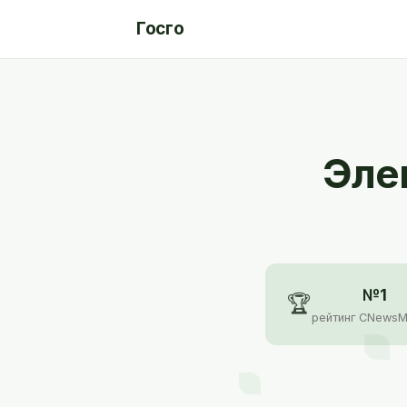
Госго
Эле
№1
🏆
рейтинг CNewsM